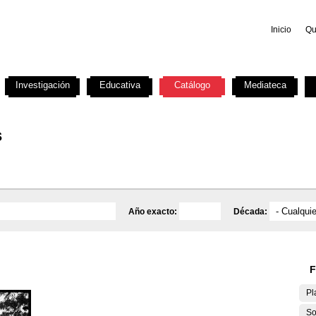
Inicio
Qu
Investigación
Educativa
Catálogo
Mediateca
s
Año exacto:
Década:
F
Pl
So