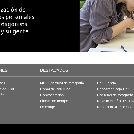
NES
DESTACADOS
nes
MUFF, festival de fotografía
CdF Tienda
as del CdF
Canal de YouTube
Descargar logo CdF
ión
Convocatorias
Escuelas de fotografía
Líneas de tiempo
Revista Sueño de la 
Fotoviaje
Recorrido 3D por Sed
a