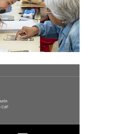
Razón
e CdF