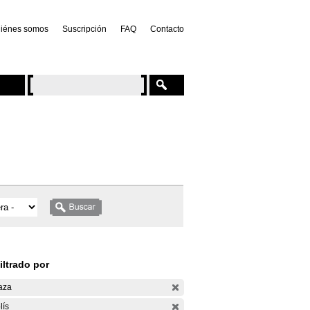
iénes somos
Suscripción
FAQ
Contacto
iltrado por
aza
lís