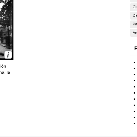
Ci
DE
Pa
Ar
P
ción
ha, la