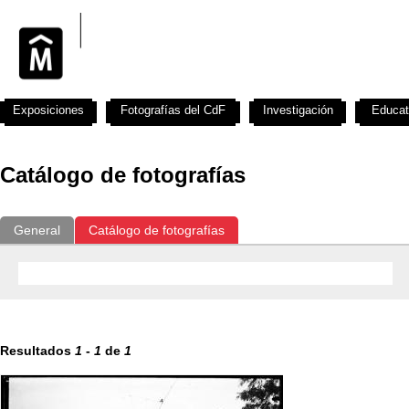
Exposiciones
Fotografías del CdF
Investigación
Educat
Catálogo de fotografías
General
Catálogo de fotografías
Resultados
1
-
1
de
1