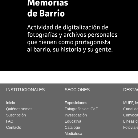
INSTITUCIONALES
SECCIONES
DESTA
Inicio
Exposiciones
MUFF, fes
Quiénes somos
Fotografías del CdF
Canal d
Suscripción
Investigación
Convoca
FAQ
Educativa
Líneas d
Contacto
Catálogo
Fotoviaj
Mediateca