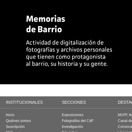
INSTITUCIONALES
SECCIONES
DESTA
Inicio
Exposiciones
MUFF, fes
Quiénes somos
Fotografías del CdF
Canal d
Suscripción
Investigación
Convoca