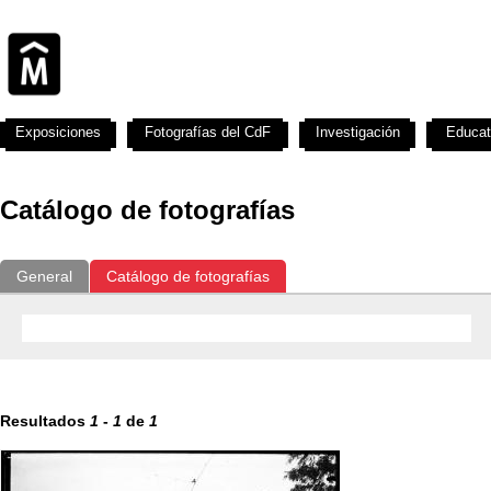
Exposiciones
Fotografías del CdF
Investigación
Educat
Catálogo de fotografías
General
Catálogo de fotografías
Resultados
1
-
1
de
1