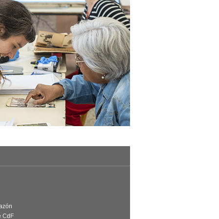
Razón
e CdF