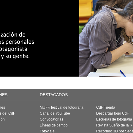
NES
DESTACADOS
nes
MUFF, festival de fotografía
CdF Tienda
as del CdF
Canal de YouTube
Descargar logo CdF
ión
Convocatorias
Escuelas de fotografía
Líneas de tiempo
Revista Sueño de la 
Fotoviaje
Recorrido 3D por Sed