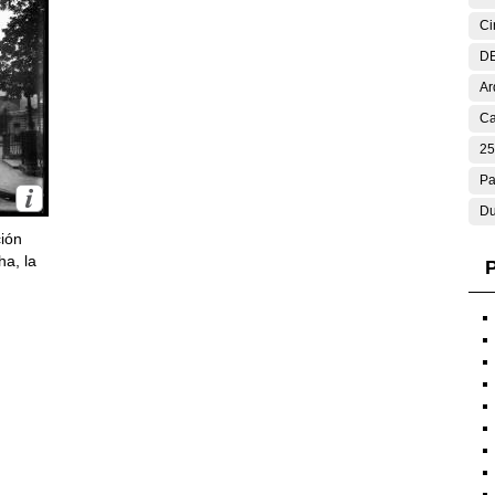
Ci
DE
Ar
Ca
25
Pa
Du
ción
ha, la
P