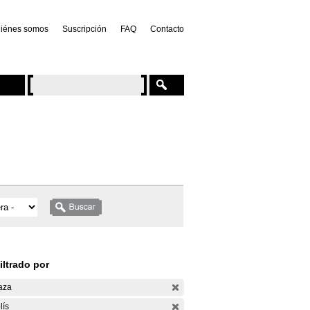
iénes somos
Suscripción
FAQ
Contacto
iltrado por
aza
lís