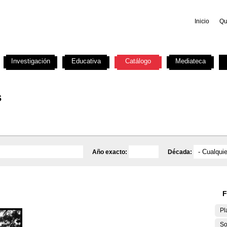
Inicio
Qu
Investigación
Educativa
Catálogo
Mediateca
s
Año exacto:
Década:
F
Pl
So