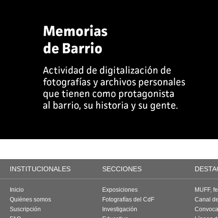
INSTITUCIONALES
SECCIONES
DESTA
Inicio
Exposiciones
MUFF, fes
Quiénes somos
Fotografías del CdF
Canal d
Suscripción
Investigación
Convoca