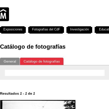
Exposiciones
Fotografías del CdF
Investigación
Educat
Catálogo de fotografías
General
Catálogo de fotografías
Resultados
1
-
1
de
1