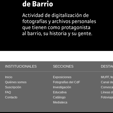
INSTITUCIONALES
SECCIONES
DESTA
Inicio
Exposiciones
MUFF, fes
Quiénes somos
Fotografías del CdF
Canal d
Suscripción
Investigación
Convoca
FAQ
Educativa
Líneas d
Contacto
Catálogo
Fotoviaj
Mediateca