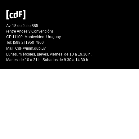
Av. 18 de Julio 885
(entre Andes y Convención)
CP 11100. Montevideo. Uruguay
Tel: [598 2] 1950 7960
Mail:
CdF@imm.gub.uy
Lunes, miércoles, jueves, viernes: de 10 a 19.30 h.
Martes: de 10 a 21 h. Sábados de 9.30 a 14.30 h.