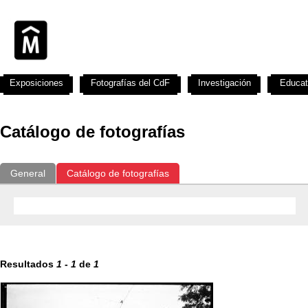
Exposiciones
Fotografías del CdF
Investigación
Educat
Catálogo de fotografías
General
Catálogo de fotografías
Resultados
1
-
1
de
1