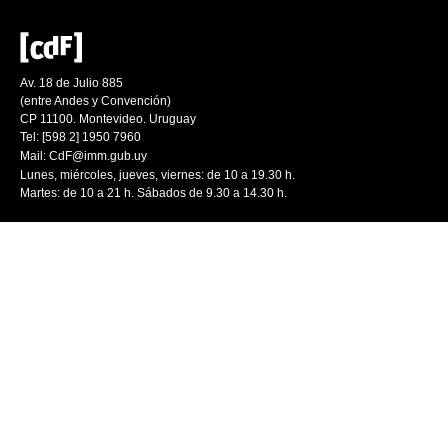
Av. 18 de Julio 885
(entre Andes y Convención)
CP 11100. Montevideo. Uruguay
Tel: [598 2] 1950 7960
Mail:
CdF@imm.gub.uy
Lunes, miércoles, jueves, viernes: de 10 a 19.30 h.
Martes: de 10 a 21 h. Sábados de 9.30 a 14.30 h.