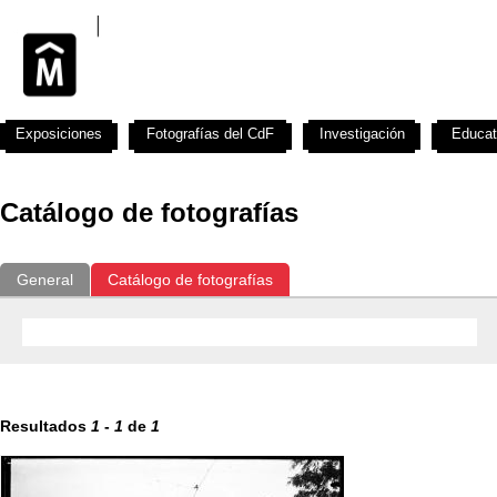
Exposiciones
Fotografías del CdF
Investigación
Educat
Catálogo de fotografías
General
Catálogo de fotografías
Resultados
1
-
1
de
1