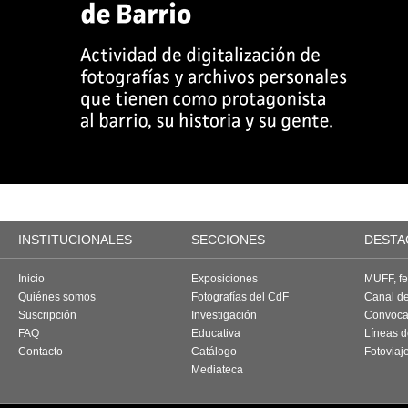
INSTITUCIONALES
SECCIONES
DESTA
Inicio
Exposiciones
MUFF, fes
Quiénes somos
Fotografías del CdF
Canal d
Suscripción
Investigación
Convoca
FAQ
Educativa
Líneas d
Contacto
Catálogo
Fotoviaj
Mediateca