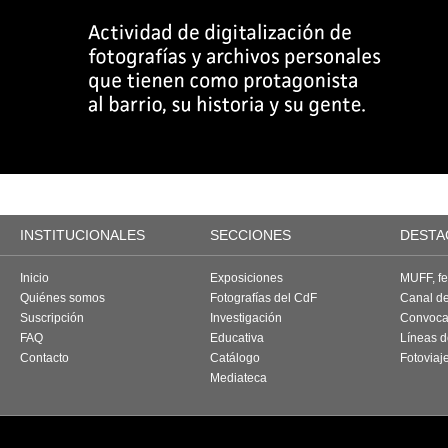
INSTITUCIONALES
SECCIONES
DESTA
Inicio
Exposiciones
MUFF, fes
Quiénes somos
Fotografías del CdF
Canal d
Suscripción
Investigación
Convoca
FAQ
Educativa
Líneas d
Contacto
Catálogo
Fotoviaj
Mediateca