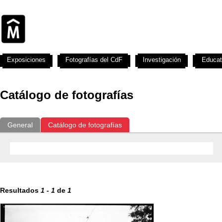
Exposiciones
Fotografías del CdF
Investigación
Educat
Catálogo de fotografías
General
Catálogo de fotografías
Resultados
1
-
1
de
1