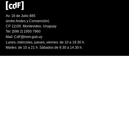
Av. 18 de Julio 885
(entre Andes y Convención)
CP 11100. Montevideo. Uruguay
Tel: [598 2] 1950 7960
Mail:
CdF@imm.gub.uy
Lunes, miércoles, jueves, viernes: de 10 a 19.30 h.
Martes: de 10 a 21 h. Sábados de 9.30 a 14.30 h.