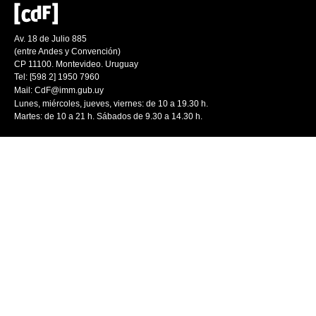
Av. 18 de Julio 885
(entre Andes y Convención)
CP 11100. Montevideo. Uruguay
Tel: [598 2] 1950 7960
Mail:
CdF@imm.gub.uy
Lunes, miércoles, jueves, viernes: de 10 a 19.30 h.
Martes: de 10 a 21 h. Sábados de 9.30 a 14.30 h.