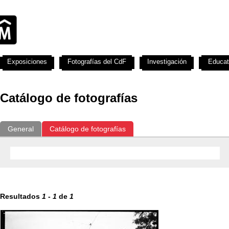
Exposiciones
Fotografías del CdF
Investigación
Educat
Catálogo de fotografías
General
Catálogo de fotografías
Resultados
1
-
1
de
1