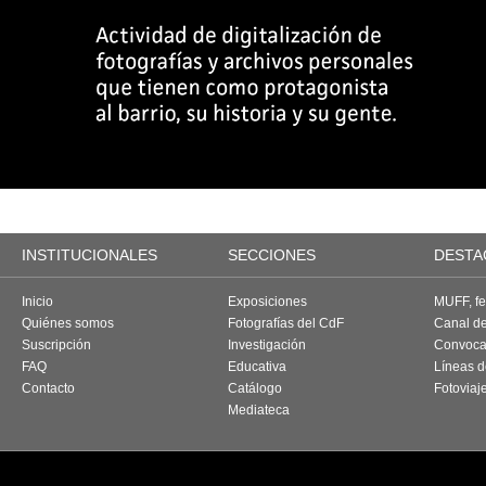
INSTITUCIONALES
SECCIONES
DESTA
Inicio
Exposiciones
MUFF, fes
Quiénes somos
Fotografías del CdF
Canal d
Suscripción
Investigación
Convoca
FAQ
Educativa
Líneas d
Contacto
Catálogo
Fotoviaj
Mediateca