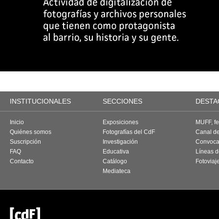
INSTITUCIONALES
SECCIONES
DESTA
Inicio
Exposiciones
MUFF, fes
Quiénes somos
Fotografías del CdF
Canal d
Suscripción
Investigación
Convoca
FAQ
Educativa
Líneas d
Contacto
Catálogo
Fotoviaj
Mediateca