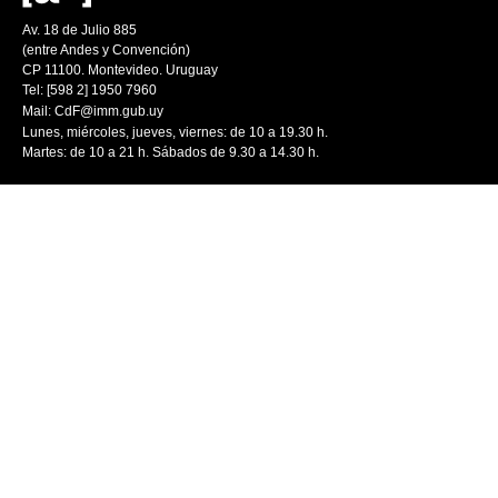
Av. 18 de Julio 885
(entre Andes y Convención)
CP 11100. Montevideo. Uruguay
Tel: [598 2] 1950 7960
Mail:
CdF@imm.gub.uy
Lunes, miércoles, jueves, viernes: de 10 a 19.30 h.
Martes: de 10 a 21 h. Sábados de 9.30 a 14.30 h.