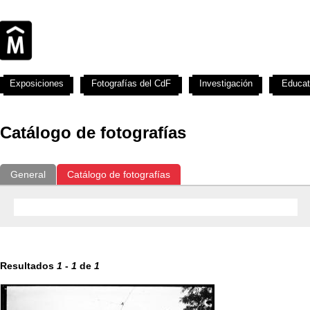
Exposiciones
Fotografías del CdF
Investigación
Educat
Catálogo de fotografías
General
Catálogo de fotografías
Resultados
1
-
1
de
1