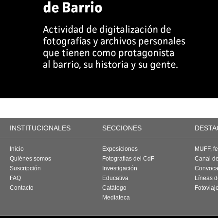
INSTITUCIONALES
SECCIONES
DESTA
Inicio
Exposiciones
MUFF, fes
Quiénes somos
Fotografías del CdF
Canal d
Suscripción
Investigación
Convoca
FAQ
Educativa
Líneas d
Contacto
Catálogo
Fotoviaj
Mediateca