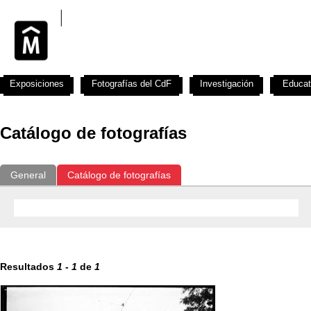
Exposiciones
Fotografías del CdF
Investigación
Educat
Catálogo de fotografías
General
Catálogo de fotografías
Resultados
1
-
1
de
1