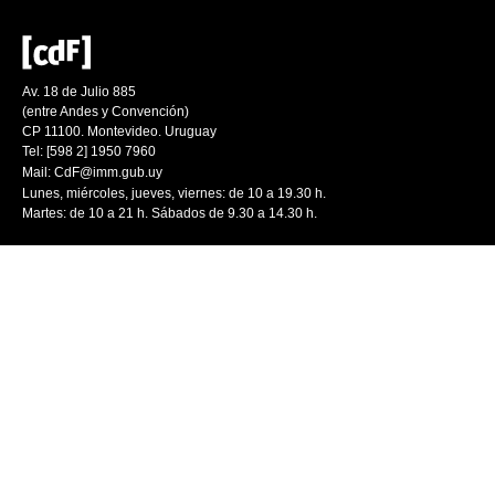
Av. 18 de Julio 885
(entre Andes y Convención)
CP 11100. Montevideo. Uruguay
Tel: [598 2] 1950 7960
Mail:
CdF@imm.gub.uy
Lunes, miércoles, jueves, viernes: de 10 a 19.30 h.
Martes: de 10 a 21 h. Sábados de 9.30 a 14.30 h.