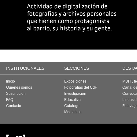
INSTITUCIONALES
SECCIONES
DESTA
Inicio
Exposiciones
MUFF, fes
Quiénes somos
Fotografías del CdF
Canal d
Suscripción
Investigación
Convoca
FAQ
Educativa
Líneas d
Contacto
Catálogo
Fotoviaj
Mediateca