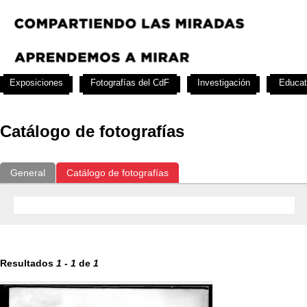
Exposiciones
Fotografías del CdF
Investigación
Educat
Catálogo de fotografías
General
Catálogo de fotografías
Resultados
1
-
1
de
1