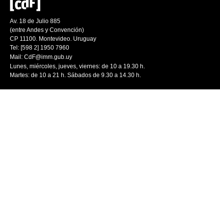
Av. 18 de Julio 885
(entre Andes y Convención)
CP 11100. Montevideo. Uruguay
Tel: [598 2] 1950 7960
Mail:
CdF@imm.gub.uy
Lunes, miércoles, jueves, viernes: de 10 a 19.30 h.
Martes: de 10 a 21 h. Sábados de 9.30 a 14.30 h.