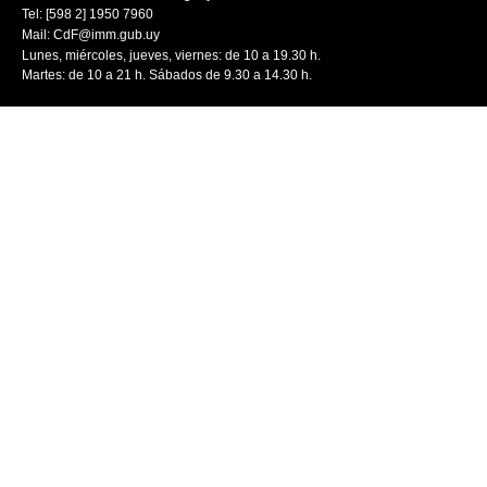
Tel: [598 2] 1950 7960
Mail:
CdF@imm.gub.uy
Lunes, miércoles, jueves, viernes: de 10 a 19.30 h.
Martes: de 10 a 21 h. Sábados de 9.30 a 14.30 h.