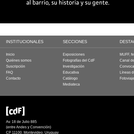
INSTITUCIONALES
SECCIONES
DESTA
Inicio
Exposiciones
MUFF, fes
Quiénes somos
Fotografías del CdF
Canal d
Suscripción
Investigación
Convoca
FAQ
Educativa
Líneas d
Contacto
Catálogo
Fotoviaj
Mediateca
Av. 18 de Julio 885
(entre Andes y Convención)
CP 11100. Montevideo. Uruguay