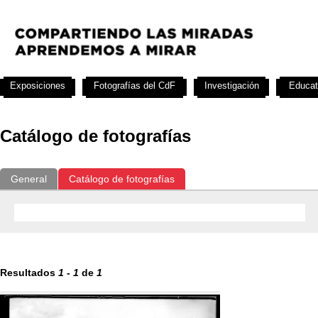
Exposiciones
Fotografías del CdF
Investigación
Educat
Catálogo de fotografías
General
Catálogo de fotografías
Resultados
1
-
1
de
1