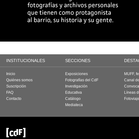
INSTITUCIONALES
SECCIONES
DESTA
Inicio
Exposiciones
MUFF, fes
Quiénes somos
Fotografías del CdF
Canal d
Suscripción
Investigación
Convoca
FAQ
Educativa
Líneas d
Contacto
Catálogo
Fotoviaj
Mediateca