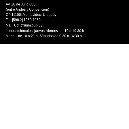
Av. 18 de Julio 885
(entre Andes y Convención)
CP 11100. Montevideo. Uruguay
Tel: [598 2] 1950 7960
Mail:
CdF@imm.gub.uy
Lunes, miércoles, jueves, viernes: de 10 a 19.30 h.
Martes: de 10 a 21 h. Sábados de 9.30 a 14.30 h.