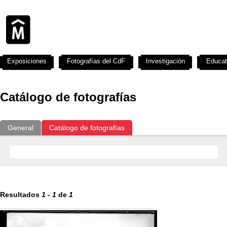
Exposiciones
Fotografías del CdF
Investigación
Educat
Catálogo de fotografías
General
Catálogo de fotografías
Resultados
1
-
1
de
1