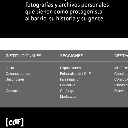
INSTITUCIONALES
SECCIONES
DESTA
Inicio
Exposiciones
MUFF, fes
Quiénes somos
Fotografías del CdF
Canal d
Suscripción
Investigación
Convoca
FAQ
Educativa
Líneas d
Contacto
Catálogo
Fotoviaj
Mediateca