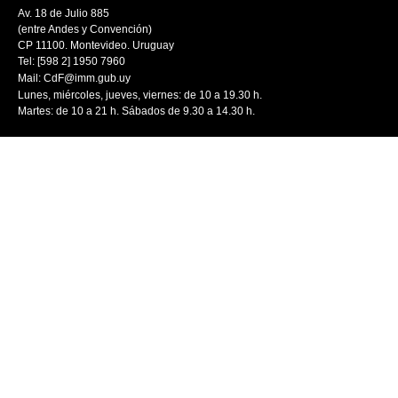
Av. 18 de Julio 885
(entre Andes y Convención)
CP 11100. Montevideo. Uruguay
Tel: [598 2] 1950 7960
Mail:
CdF@imm.gub.uy
Lunes, miércoles, jueves, viernes: de 10 a 19.30 h.
Martes: de 10 a 21 h. Sábados de 9.30 a 14.30 h.