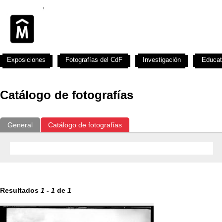
Exposiciones
Fotografías del CdF
Investigación
Educat
Catálogo de fotografías
General
Catálogo de fotografías
Resultados
1
-
1
de
1