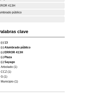
RROR 413H
umbrado público
alabras clave
(-)
13
(-)
Alumbrado público
(-)
ERROR 413H
(-)
Plaza
(-)
Sayago
Arbolado (1)
CCZ (1)
G (1)
Municipio (1)