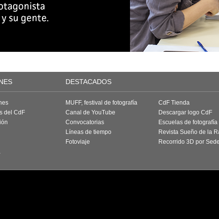
NES
DESTACADOS
nes
MUFF, festival de fotografía
CdF Tienda
as del CdF
Canal de YouTube
Descargar logo CdF
ión
Convocatorias
Escuelas de fotografía
Líneas de tiempo
Revista Sueño de la 
Fotoviaje
Recorrido 3D por Sed
a