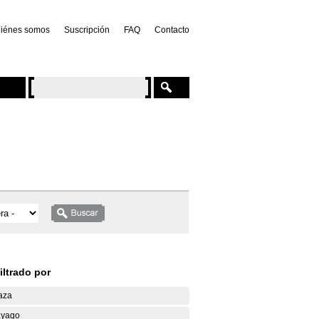
iénes somos
Suscripción
FAQ
Contacto
iltrado por
aza
yago