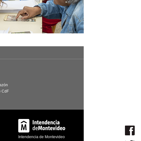
Razón
e CdF
Intendencia de Montevideo