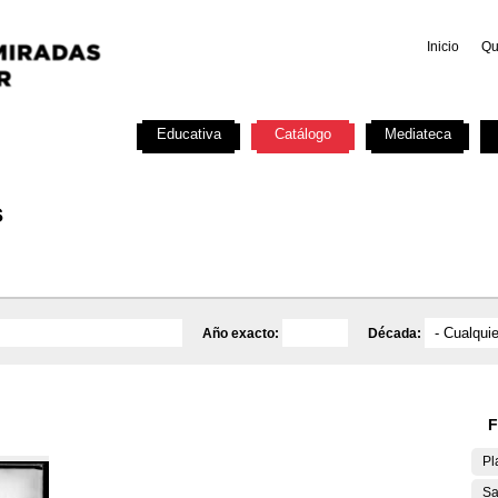
Inicio
Qu
Investigación
Educativa
Catálogo
Mediateca
s
Año exacto:
Década:
F
Pl
Sa