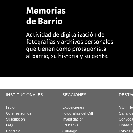
INSTITUCIONALES
SECCIONES
DESTA
Inicio
Exposiciones
MUFF, fes
Quiénes somos
Fotografías del CdF
Canal d
Suscripción
Investigación
Convoca
FAQ
Educativa
Líneas d
Contacto
Catálogo
Fotoviaj