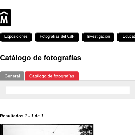
Exposiciones
Fotografías del CdF
Investigación
Educat
Catálogo de fotografías
General
Catálogo de fotografías
Resultados
1
-
1
de
1