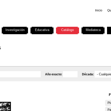
Inicio
Qu
Investigación
Educativa
Catálogo
Mediateca
s
Año exacto:
Década:
F
Pl
Pa