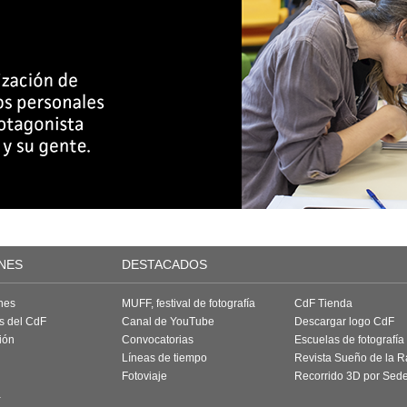
NES
DESTACADOS
nes
MUFF, festival de fotografía
CdF Tienda
as del CdF
Canal de YouTube
Descargar logo CdF
ión
Convocatorias
Escuelas de fotografía
Líneas de tiempo
Revista Sueño de la 
Fotoviaje
Recorrido 3D por Sed
a