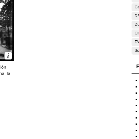
Ca
DE
Du
Ci
T
So
P
ción
ha, la