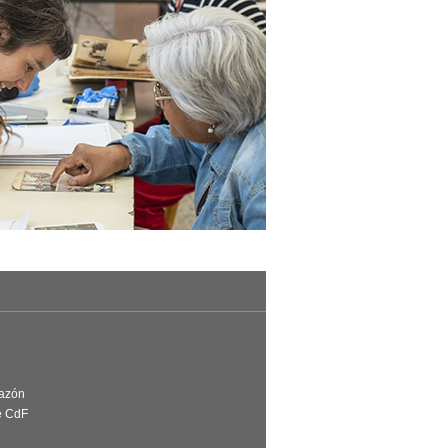
Razón
e CdF