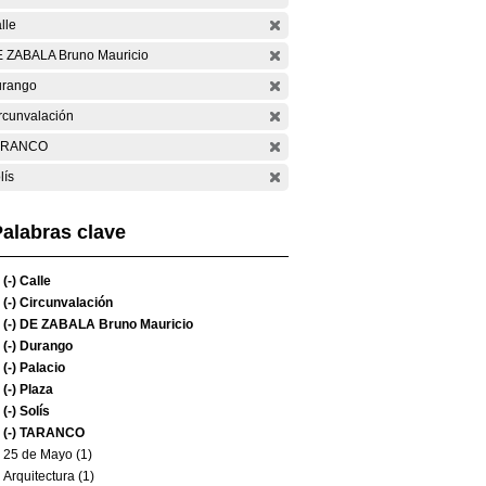
lle
 ZABALA Bruno Mauricio
rango
rcunvalación
ARANCO
lís
alabras clave
(-)
Calle
(-)
Circunvalación
(-)
DE ZABALA Bruno Mauricio
(-)
Durango
(-)
Palacio
(-)
Plaza
(-)
Solís
(-)
TARANCO
25 de Mayo (1)
Arquitectura (1)