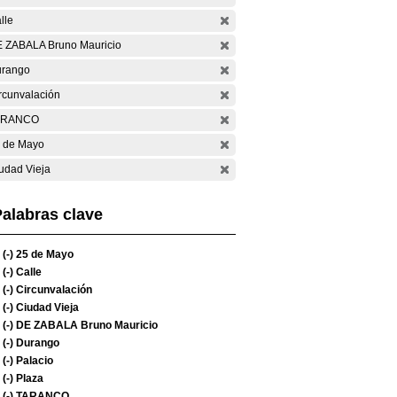
lle
 ZABALA Bruno Mauricio
rango
rcunvalación
ARANCO
 de Mayo
udad Vieja
alabras clave
(-)
25 de Mayo
(-)
Calle
(-)
Circunvalación
(-)
Ciudad Vieja
(-)
DE ZABALA Bruno Mauricio
(-)
Durango
(-)
Palacio
(-)
Plaza
(-)
TARANCO