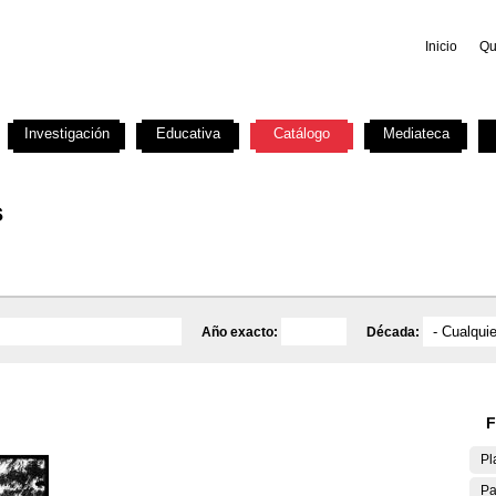
Inicio
Qu
Investigación
Educativa
Catálogo
Mediateca
s
Año exacto:
Década:
F
Pl
Pa