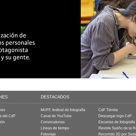
NES
DESTACADOS
nes
MUFF, festival de fotografía
CdF Tienda
as del CdF
Canal de YouTube
Descargar logo CdF
ión
Convocatorias
Escuelas de fotografía
Líneas de tiempo
Revista Sueño de la 
Fotoviaje
Recorrido 3D por Sed