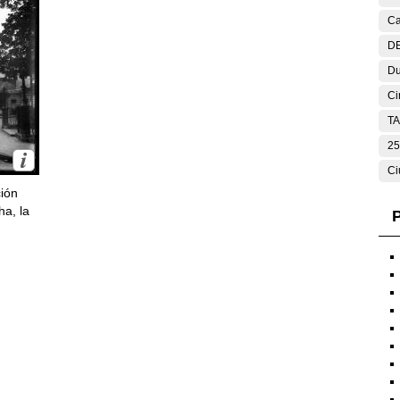
Ca
DE
Du
Ci
T
25
Ci
ción
ha, la
P