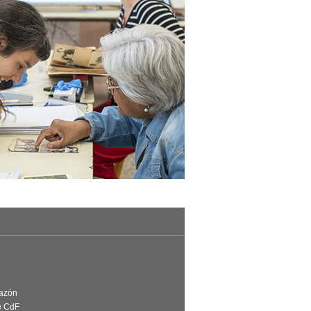
Razón
e CdF