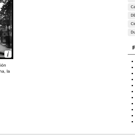
Ca
DE
Ci
Du
P
ción
ha, la