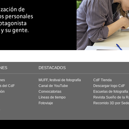
NES
DESTACADOS
nes
MUFF, festival de fotografía
CdF Tienda
as del CdF
Canal de YouTube
Descargar logo CdF
ión
Convocatorias
Escuelas de fotografía
Líneas de tiempo
Revista Sueño de la 
Fotoviaje
Recorrido 3D por Sed
a