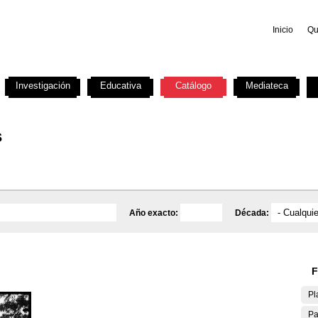
Inicio
Qu
Investigación
Educativa
Catálogo
Mediateca
s
Año exacto:
Década:
F
Pl
Pa