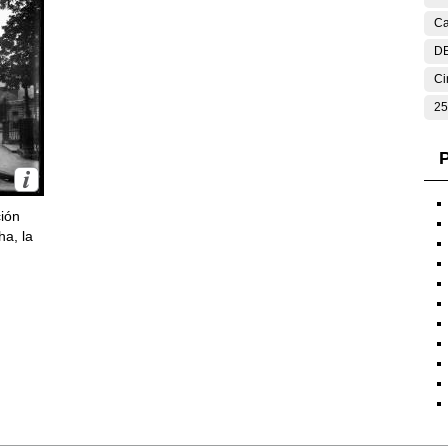
Ca
DE
Ci
25
P
ción
ha, la