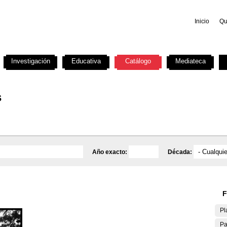
Inicio
Qu
Investigación
Educativa
Catálogo
Mediateca
s
Año exacto:
Década:
F
Pl
Pa