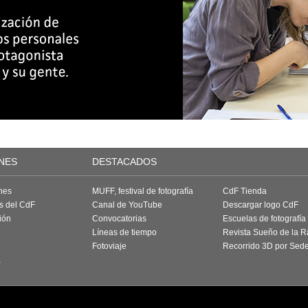
NES
DESTACADOS
nes
MUFF, festival de fotografía
CdF Tienda
as del CdF
Canal de YouTube
Descargar logo CdF
ión
Convocatorias
Escuelas de fotografía
Líneas de tiempo
Revista Sueño de la 
Fotoviaje
Recorrido 3D por Sed
a