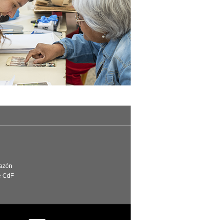
Razón
e CdF