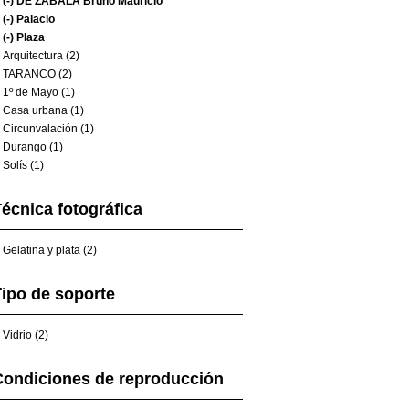
(-)
DE ZABALA Bruno Mauricio
(-)
Palacio
(-)
Plaza
Arquitectura (2)
TARANCO (2)
1º de Mayo (1)
Casa urbana (1)
Circunvalación (1)
Durango (1)
Solís (1)
écnica fotográfica
Gelatina y plata (2)
ipo de soporte
Vidrio (2)
Condiciones de reproducción