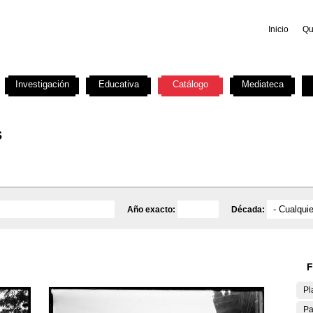
Inicio
Qu
Investigación
Educativa
Catálogo
Mediateca
s
Año exacto:
Década:
F
Pl
Pa