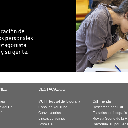
NES
DESTACADOS
nes
MUFF, festival de fotografía
CdF Tienda
as del CdF
Canal de YouTube
Descargar logo CdF
ión
Convocatorias
Escuelas de fotografía
Líneas de tiempo
Revista Sueño de la 
Fotoviaje
Recorrido 3D por Sed