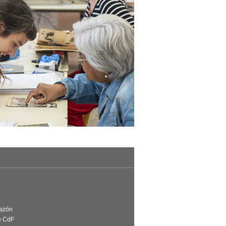
Razón
e CdF