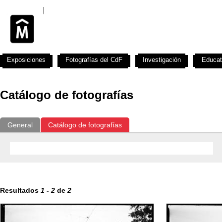
Exposiciones
Fotografías del CdF
Investigación
Educat
Catálogo de fotografías
General
Catálogo de fotografías
Resultados
1
-
2
de
2