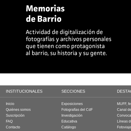
INSTITUCIONALES
SECCIONES
DESTA
Inicio
Exposiciones
MUFF, fes
Quiénes somos
Fotografías del CdF
Canal d
Suscripción
Investigación
Convoca
FAQ
Educativa
Líneas d
Contacto
Catálogo
Fotoviaj