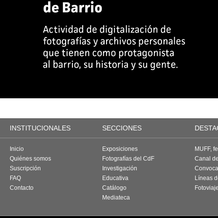
INSTITUCIONALES
SECCIONES
DESTA
Inicio
Exposiciones
MUFF, fes
Quiénes somos
Fotografías del CdF
Canal d
Suscripción
Investigación
Convoca
FAQ
Educativa
Líneas d
Contacto
Catálogo
Fotoviaj
Mediateca