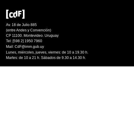
Av. 18 de Julio 885
(entre Andes y Convención)
CP 11100. Montevideo. Uruguay
Tel: [598 2] 1950 7960
Mail:
CdF@imm.gub.uy
Lunes, miércoles, jueves, viernes: de 10 a 19.30 h.
Martes: de 10 a 21 h. Sábados de 9.30 a 14.30 h.