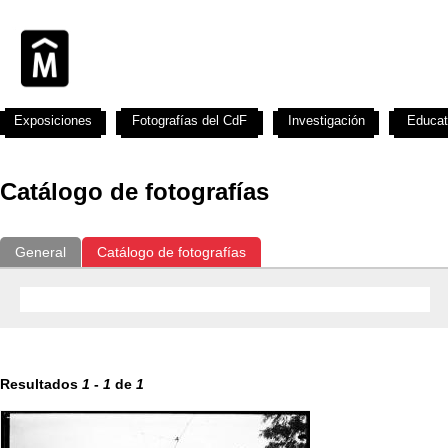
Exposiciones
Fotografías del CdF
Investigación
Educat
Catálogo de fotografías
General
Catálogo de fotografías
Resultados
1
-
1
de
1