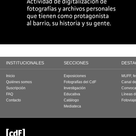
INSTITUCIONALES
SECCIONES
DESTA
Inicio
Exposiciones
MUFF, fes
Quiénes somos
Fotografías del CdF
Canal d
Suscripción
Investigación
Convoca
FAQ
Educativa
Líneas d
Contacto
Catálogo
Fotoviaj
Mediateca