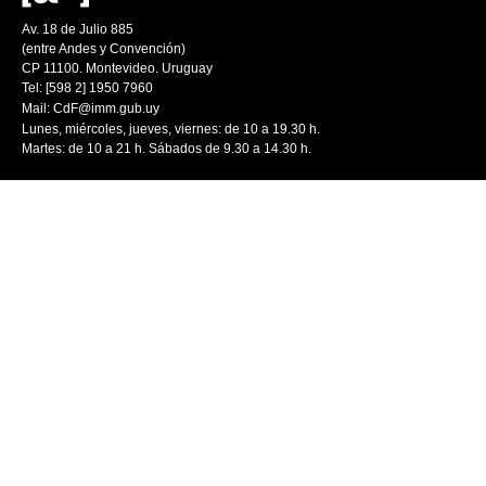
Av. 18 de Julio 885
(entre Andes y Convención)
CP 11100. Montevideo. Uruguay
Tel: [598 2] 1950 7960
Mail:
CdF@imm.gub.uy
Lunes, miércoles, jueves, viernes: de 10 a 19.30 h.
Martes: de 10 a 21 h. Sábados de 9.30 a 14.30 h.