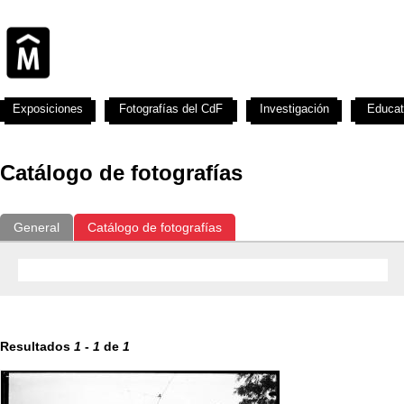
Exposiciones
Fotografías del CdF
Investigación
Educat
Catálogo de fotografías
General
Catálogo de fotografías
Resultados
1
-
1
de
1