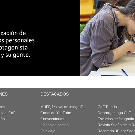
NES
DESTACADOS
nes
MUFF, festival de fotografía
CdF Tienda
as del CdF
Canal de YouTube
Descargar logo CdF
ión
Convocatorias
Escuelas de fotografía
Líneas de tiempo
Revista Sueño de la 
Fotoviaje
Recorrido 3D por Sed