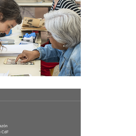
Razón
e CdF