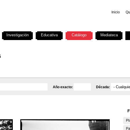
Inicio
Qu
Investigación
Educativa
Catálogo
Mediateca
s
Año exacto:
Década:
F
Pl
Pa