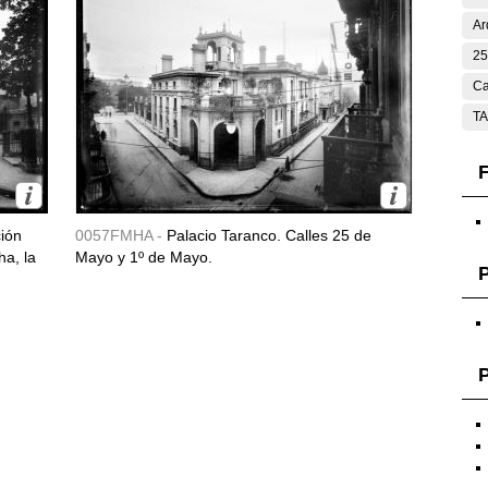
Ar
25
Ca
T
F
ción
0057FMHA -
Palacio Taranco. Calles 25 de
ha, la
Mayo y 1º de Mayo.
P