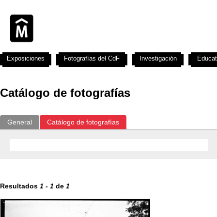
Exposiciones
Fotografías del CdF
Investigación
Educat
Catálogo de fotografías
General
Catálogo de fotografías
Resultados
1
-
1
de
1