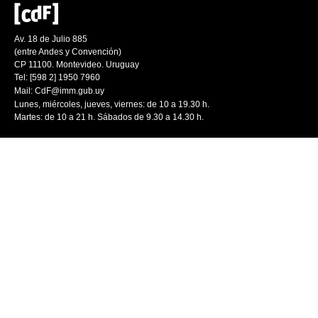
Av. 18 de Julio 885
(entre Andes y Convención)
CP 11100. Montevideo. Uruguay
Tel: [598 2] 1950 7960
Mail:
CdF@imm.gub.uy
Lunes, miércoles, jueves, viernes: de 10 a 19.30 h.
Martes: de 10 a 21 h. Sábados de 9.30 a 14.30 h.