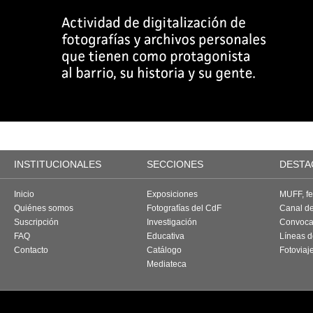
INSTITUCIONALES
SECCIONES
DESTA
Inicio
Exposiciones
MUFF, fes
Quiénes somos
Fotografías del CdF
Canal d
Suscripción
Investigación
Convoca
FAQ
Educativa
Líneas d
Contacto
Catálogo
Fotoviaj
Mediateca