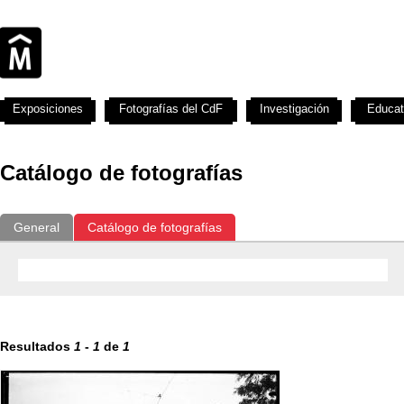
Exposiciones
Fotografías del CdF
Investigación
Educat
Catálogo de fotografías
General
Catálogo de fotografías
Resultados
1
-
1
de
1