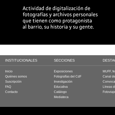
INSTITUCIONALES
SECCIONES
DESTA
Inicio
Exposiciones
MUFF, fes
Quiénes somos
Fotografías del CdF
Canal d
Suscripción
Investigación
Convoca
FAQ
Educativa
Líneas d
Contacto
Catálogo
Fotoviaj
Mediateca