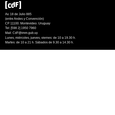
Av. 18 de Julio 885
(entre Andes y Convención)
CP 11100. Montevideo. Uruguay
Tel: [598 2] 1950 7960
Mail:
CdF@imm.gub.uy
Lunes, miércoles, jueves, viernes: de 10 a 19.30 h.
Martes: de 10 a 21 h. Sábados de 9.30 a 14.30 h.