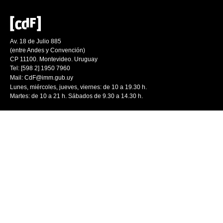
Av. 18 de Julio 885
(entre Andes y Convención)
CP 11100. Montevideo. Uruguay
Tel: [598 2] 1950 7960
Mail:
CdF@imm.gub.uy
Lunes, miércoles, jueves, viernes: de 10 a 19.30 h.
Martes: de 10 a 21 h. Sábados de 9.30 a 14.30 h.