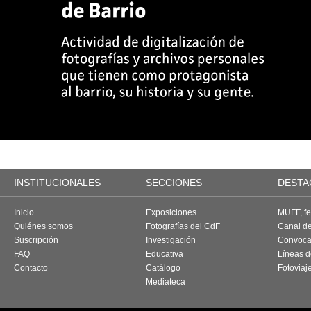
INSTITUCIONALES
SECCIONES
DESTA
Inicio
Exposiciones
MUFF, fes
Quiénes somos
Fotografías del CdF
Canal d
Suscripción
Investigación
Convoca
FAQ
Educativa
Líneas d
Contacto
Catálogo
Fotoviaj
Mediateca