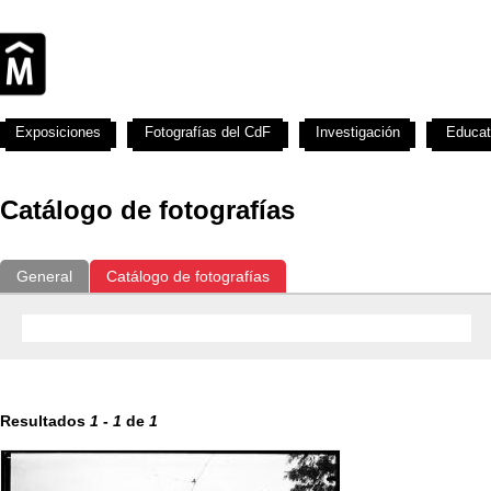
Exposiciones
Fotografías del CdF
Investigación
Educat
Catálogo de fotografías
General
Catálogo de fotografías
Resultados
1
-
1
de
1