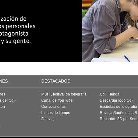
NES
DESTACADOS
nes
MUFF, festival de fotografía
CdF Tienda
as del CdF
Canal de YouTube
Descargar logo CdF
ión
Convocatorias
Escuelas de fotografía
Líneas de tiempo
Revista Sueño de la 
Fotoviaje
Recorrido 3D por Sed
a