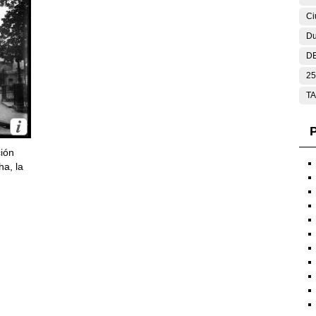
Ci
Du
DE
25
T
P
ción
ha, la