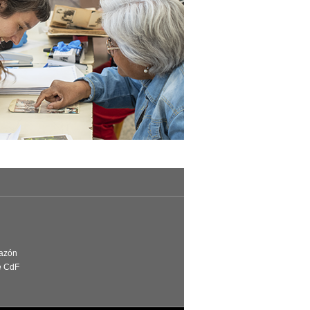
Razón
e CdF