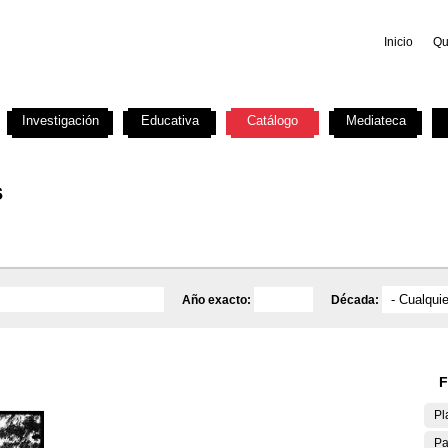
Inicio
Qu
Investigación
Educativa
Catálogo
Mediateca
s
Año exacto:
Década:
F
Pl
Pa