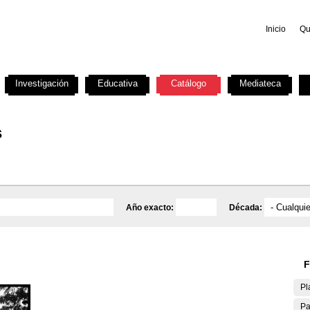
Inicio
Qu
Investigación
Educativa
Catálogo
Mediateca
s
Año exacto:
Década:
F
Pl
Pa