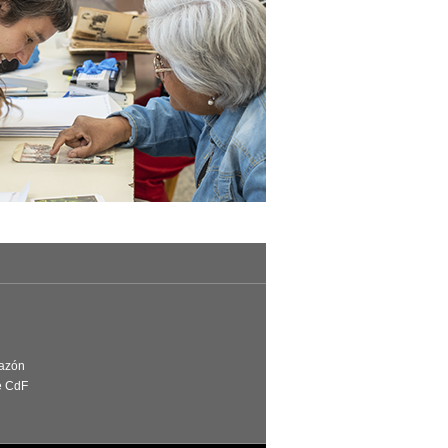
Razón
e CdF