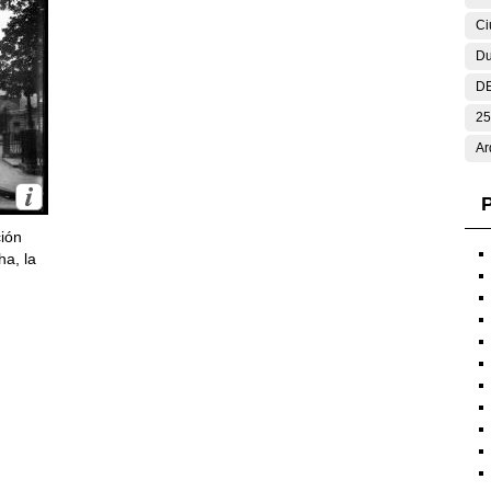
Ci
Du
DE
25
Ar
P
ción
ha, la