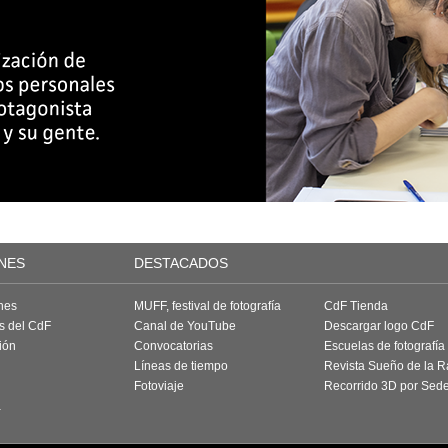
NES
DESTACADOS
nes
MUFF, festival de fotografía
CdF Tienda
as del CdF
Canal de YouTube
Descargar logo CdF
ión
Convocatorias
Escuelas de fotografía
Líneas de tiempo
Revista Sueño de la 
Fotoviaje
Recorrido 3D por Sed
a