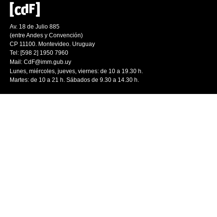
Av. 18 de Julio 885
(entre Andes y Convención)
CP 11100. Montevideo. Uruguay
Tel: [598 2] 1950 7960
Mail:
CdF@imm.gub.uy
Lunes, miércoles, jueves, viernes: de 10 a 19.30 h.
Martes: de 10 a 21 h. Sábados de 9.30 a 14.30 h.