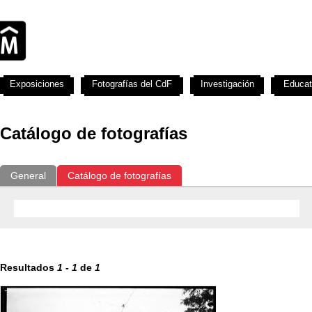
Exposiciones
Fotografías del CdF
Investigación
Educat
Catálogo de fotografías
General
Catálogo de fotografías
Resultados
1
-
1
de
1