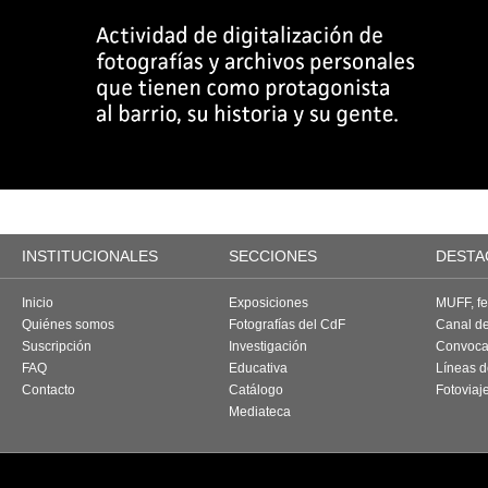
INSTITUCIONALES
SECCIONES
DESTA
Inicio
Exposiciones
MUFF, fes
Quiénes somos
Fotografías del CdF
Canal d
Suscripción
Investigación
Convoca
FAQ
Educativa
Líneas d
Contacto
Catálogo
Fotoviaj
Mediateca