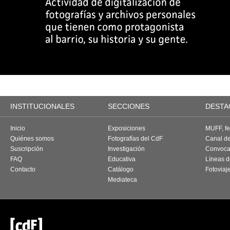
INSTITUCIONALES
SECCIONES
DESTA
Inicio
Exposiciones
MUFF, fes
Quiénes somos
Fotografías del CdF
Canal d
Suscripción
Investigación
Convoca
FAQ
Educativa
Líneas d
Contacto
Catálogo
Fotoviaj
Mediateca