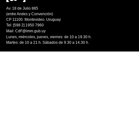
Av. 18 de Julio 885
(entre Andes y Convención)
CP 11100. Montevideo. Uruguay
Tel: [598 2] 1950 7960
Mail:
CdF@imm.gub.uy
Lunes, miércoles, jueves, viernes: de 10 a 19.30 h.
Martes: de 10 a 21 h. Sábados de 9.30 a 14.30 h.