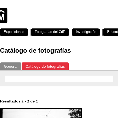
Exposiciones
Fotografías del CdF
Investigación
Educat
Catálogo de fotografías
General
Catálogo de fotografías
Resultados
1
-
1
de
1