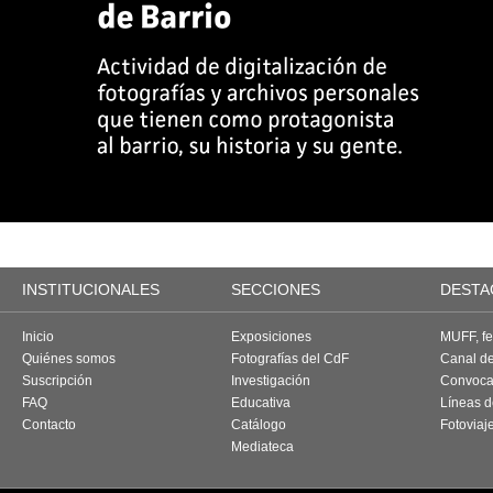
INSTITUCIONALES
SECCIONES
DESTA
Inicio
Exposiciones
MUFF, fes
Quiénes somos
Fotografías del CdF
Canal d
Suscripción
Investigación
Convoca
FAQ
Educativa
Líneas d
Contacto
Catálogo
Fotoviaj
Mediateca