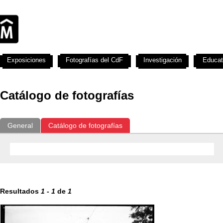
Exposiciones
Fotografías del CdF
Investigación
Educat
Catálogo de fotografías
General
Catálogo de fotografías
Resultados
1
-
1
de
1