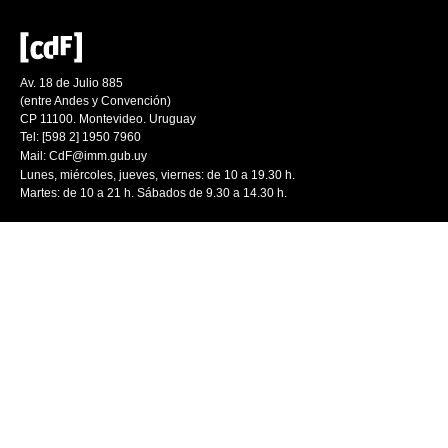
Av. 18 de Julio 885
(entre Andes y Convención)
CP 11100. Montevideo. Uruguay
Tel: [598 2] 1950 7960
Mail:
CdF@imm.gub.uy
Lunes, miércoles, jueves, viernes: de 10 a 19.30 h.
Martes: de 10 a 21 h. Sábados de 9.30 a 14.30 h.