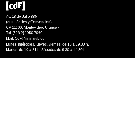
Av. 18 de Julio 885
(entre Andes y Convención)
CP 11100. Montevideo. Uruguay
Tel: [598 2] 1950 7960
Mail:
CdF@imm.gub.uy
Lunes, miércoles, jueves, viernes: de 10 a 19.30 h.
Martes: de 10 a 21 h. Sábados de 9.30 a 14.30 h.