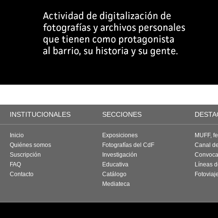
INSTITUCIONALES
SECCIONES
DESTA
Inicio
Exposiciones
MUFF, fes
Quiénes somos
Fotografías del CdF
Canal d
Suscripción
Investigación
Convoca
FAQ
Educativa
Líneas d
Contacto
Catálogo
Fotoviaj
Mediateca