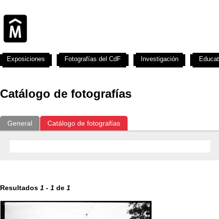
Exposiciones
Fotografías del CdF
Investigación
Educat
Catálogo de fotografías
General
Catálogo de fotografías
Resultados
1
-
1
de
1