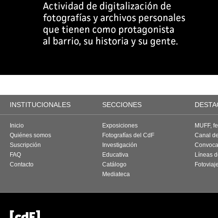
INSTITUCIONALES
SECCIONES
DESTA
Inicio
Exposiciones
MUFF, fes
Quiénes somos
Fotografías del CdF
Canal d
Suscripción
Investigación
Convoca
FAQ
Educativa
Líneas d
Contacto
Catálogo
Fotoviaj
Mediateca