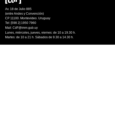
Av. 18 de Julio 885
(entre Andes y Convención)
CP 11100. Montevideo. Uruguay
Tel: [598 2] 1950 7960
Mail:
CdF@imm.gub.uy
Lunes, miércoles, jueves, viernes: de 10 a 19.30 h.
Martes: de 10 a 21 h. Sábados de 9.30 a 14.30 h.