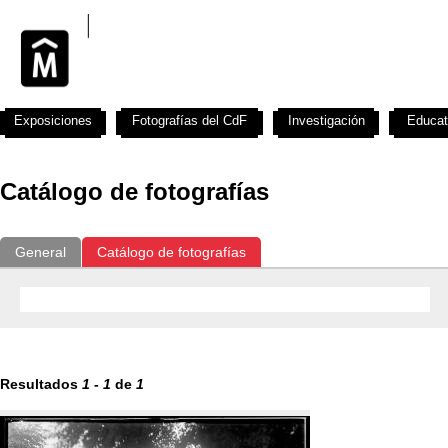
Exposiciones
Fotografías del CdF
Investigación
Educat
Catálogo de fotografías
General
Catálogo de fotografías
Resultados
1
-
1
de
1