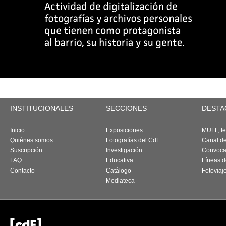
INSTITUCIONALES
SECCIONES
DESTA
Inicio
Exposiciones
MUFF, fes
Quiénes somos
Fotografías del CdF
Canal d
Suscripción
Investigación
Convoca
FAQ
Educativa
Líneas d
Contacto
Catálogo
Fotoviaj
Mediateca