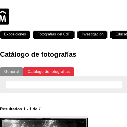
Exposiciones
Fotografías del CdF
Investigación
Educat
Catálogo de fotografías
General
Catálogo de fotografías
Resultados
1
-
1
de
1