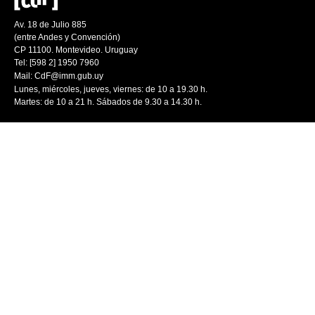
Av. 18 de Julio 885
(entre Andes y Convención)
CP 11100. Montevideo. Uruguay
Tel: [598 2] 1950 7960
Mail:
CdF@imm.gub.uy
Lunes, miércoles, jueves, viernes: de 10 a 19.30 h.
Martes: de 10 a 21 h. Sábados de 9.30 a 14.30 h.