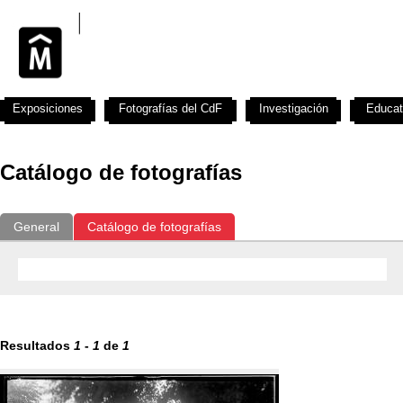
Exposiciones
Fotografías del CdF
Investigación
Educat
Catálogo de fotografías
General
Catálogo de fotografías
Resultados
1
-
1
de
1