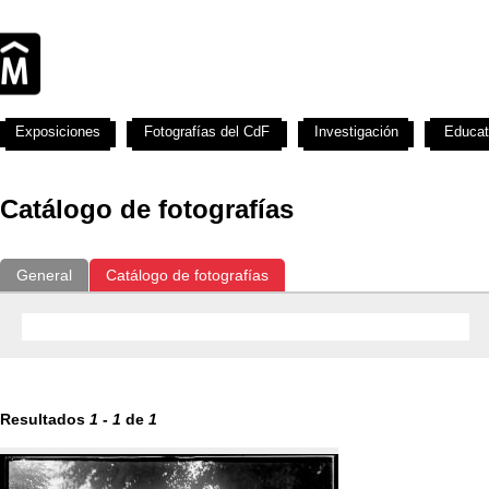
Exposiciones
Fotografías del CdF
Investigación
Educat
Catálogo de fotografías
General
Catálogo de fotografías
Resultados
1
-
1
de
1