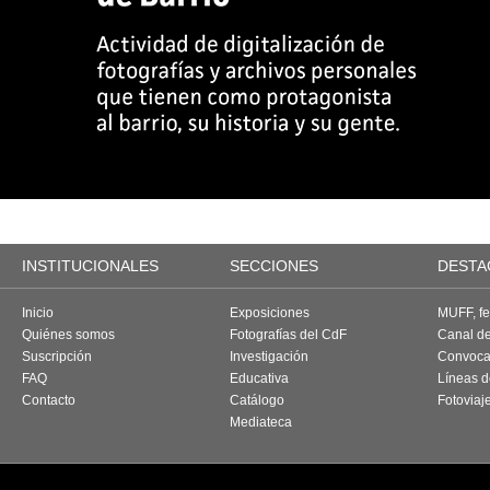
INSTITUCIONALES
SECCIONES
DESTA
Inicio
Exposiciones
MUFF, fes
Quiénes somos
Fotografías del CdF
Canal d
Suscripción
Investigación
Convoca
FAQ
Educativa
Líneas d
Contacto
Catálogo
Fotoviaj
Mediateca