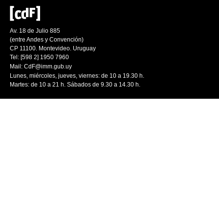
Av. 18 de Julio 885
(entre Andes y Convención)
CP 11100. Montevideo. Uruguay
Tel: [598 2] 1950 7960
Mail:
CdF@imm.gub.uy
Lunes, miércoles, jueves, viernes: de 10 a 19.30 h.
Martes: de 10 a 21 h. Sábados de 9.30 a 14.30 h.