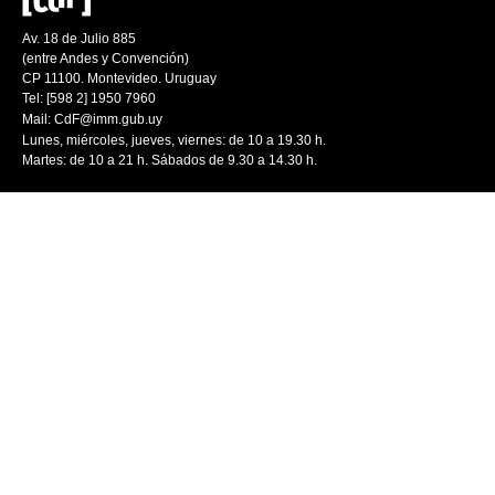
Av. 18 de Julio 885
(entre Andes y Convención)
CP 11100. Montevideo. Uruguay
Tel: [598 2] 1950 7960
Mail:
CdF@imm.gub.uy
Lunes, miércoles, jueves, viernes: de 10 a 19.30 h.
Martes: de 10 a 21 h. Sábados de 9.30 a 14.30 h.