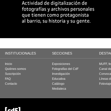
INSTITUCIONALES
SECCIONES
DESTA
Inicio
Exposiciones
MUFF, fes
Quiénes somos
Fotografías del CdF
Canal d
Suscripción
Investigación
Convoca
FAQ
Educativa
Líneas d
Contacto
Catálogo
Fotoviaj
Mediateca