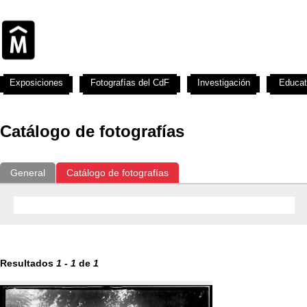
Exposiciones
Fotografías del CdF
Investigación
Educat
Catálogo de fotografías
General
Catálogo de fotografías
Resultados
1
-
1
de
1