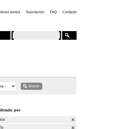
iénes somos
Suscripción
FAQ
Contacto
iltrado por
aza
ño