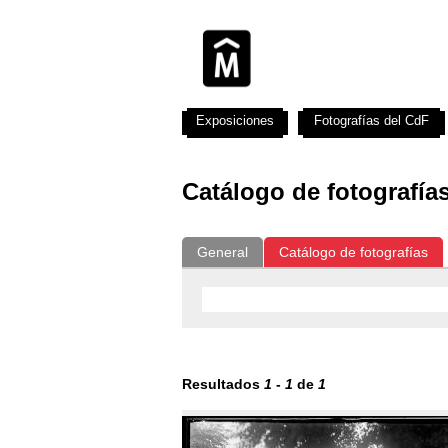
Exposiciones
Fotografías del CdF
Catálogo de fotografía
General
Catálogo de fotografías
Resultados
1
-
1
de
1