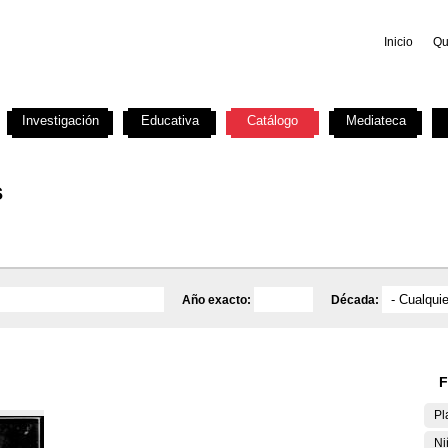
Inicio
Qu
Investigación
Educativa
Catálogo
Mediateca
s
Año exacto:
Década:
F
Pl
Ni