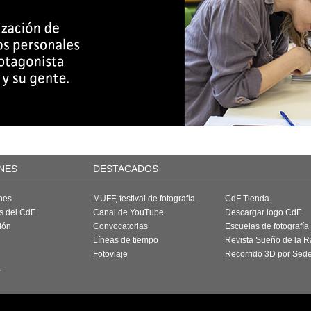
NES
DESTACADOS
nes
MUFF, festival de fotografía
CdF Tienda
as del CdF
Canal de YouTube
Descargar logo CdF
ión
Convocatorias
Escuelas de fotografía
Líneas de tiempo
Revista Sueño de la 
Fotoviaje
Recorrido 3D por Sed
a