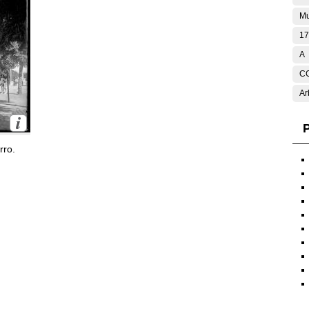
Mu
17
A
C
Ar
P
rro.