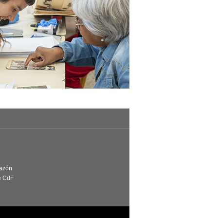
Razón
e CdF