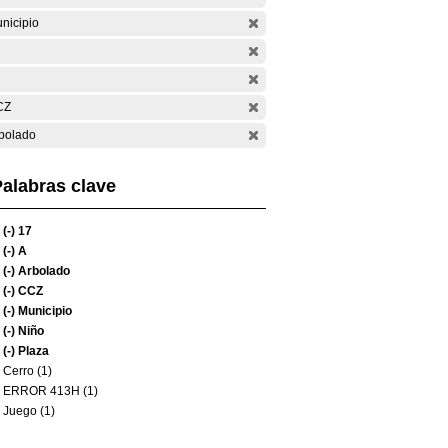
nicipio
CZ
bolado
alabras clave
(-)
17
(-)
A
(-)
Arbolado
(-)
CCZ
(-)
Municipio
(-)
Niño
(-)
Plaza
Cerro (1)
ERROR 413H (1)
Juego (1)