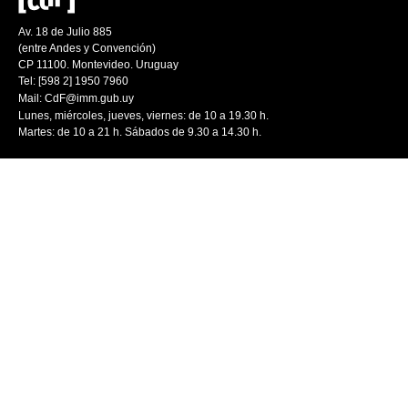
Av. 18 de Julio 885
(entre Andes y Convención)
CP 11100. Montevideo. Uruguay
Tel: [598 2] 1950 7960
Mail:
CdF@imm.gub.uy
Lunes, miércoles, jueves, viernes: de 10 a 19.30 h.
Martes: de 10 a 21 h. Sábados de 9.30 a 14.30 h.