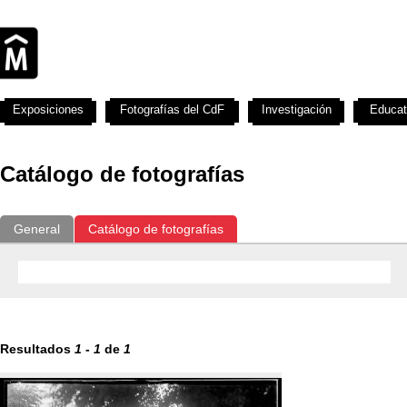
Exposiciones
Fotografías del CdF
Investigación
Educat
Catálogo de fotografías
General
Catálogo de fotografías
Resultados
1
-
1
de
1