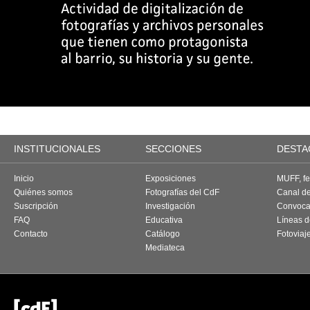
INSTITUCIONALES
SECCIONES
DESTA
Inicio
Exposiciones
MUFF, fes
Quiénes somos
Fotografías del CdF
Canal d
Suscripción
Investigación
Convoca
FAQ
Educativa
Líneas d
Contacto
Catálogo
Fotoviaj
Mediateca