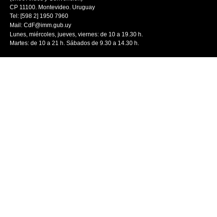
CP 11100. Montevideo. Uruguay
Tel: [598 2] 1950 7960
Mail:
CdF@imm.gub.uy
Lunes, miércoles, jueves, viernes: de 10 a 19.30 h.
Martes: de 10 a 21 h. Sábados de 9.30 a 14.30 h.