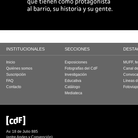
INSTITUCIONALES
SECCIONES
DESTA
Inicio
Exposiciones
MUFF, fes
Quiénes somos
Fotografías del CdF
Canal d
Suscripción
Investigación
Convoca
FAQ
Educativa
Líneas d
Contacto
Catálogo
Fotoviaj
Mediateca
Av. 18 de Julio 885
(entre Andes y Convención)