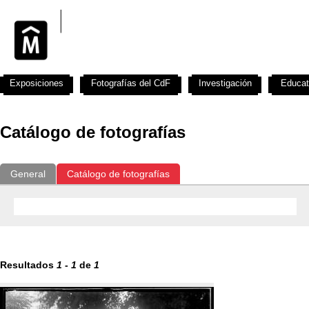
Exposiciones
Fotografías del CdF
Investigación
Educat
Catálogo de fotografías
General
Catálogo de fotografías
Resultados
1
-
1
de
1