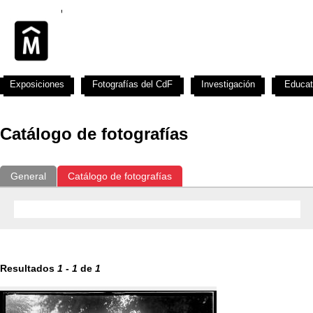
Exposiciones
Fotografías del CdF
Investigación
Educat
Catálogo de fotografías
General
Catálogo de fotografías
Resultados
1
-
1
de
1