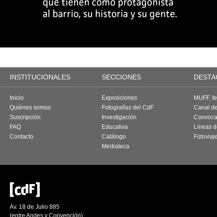
INSTITUCIONALES
SECCIONES
DESTA
Inicio
Exposiciones
MUFF, fes
Quiénes somos
Fotografías del CdF
Canal d
Suscripción
Investigación
Convoca
FAQ
Educativa
Líneas d
Contacto
Catálogo
Fotoviaj
Mediateca
Av. 18 de Julio 885
(entre Andes y Convención)