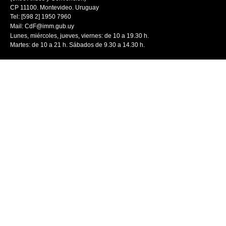
CP 11100. Montevideo. Uruguay
Tel: [598 2] 1950 7960
Mail:
CdF@imm.gub.uy
Lunes, miércoles, jueves, viernes: de 10 a 19.30 h.
Martes: de 10 a 21 h. Sábados de 9.30 a 14.30 h.