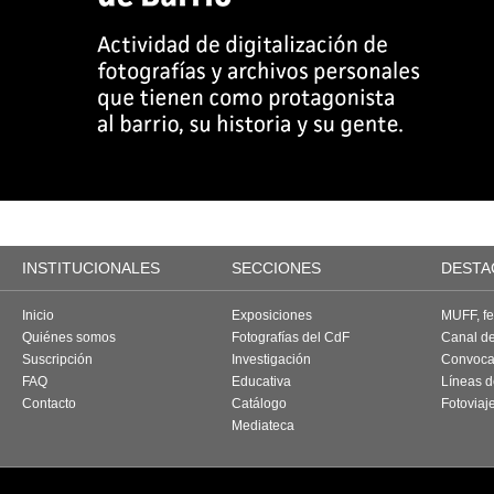
INSTITUCIONALES
SECCIONES
DESTA
Inicio
Exposiciones
MUFF, fes
Quiénes somos
Fotografías del CdF
Canal d
Suscripción
Investigación
Convoca
FAQ
Educativa
Líneas d
Contacto
Catálogo
Fotoviaj
Mediateca