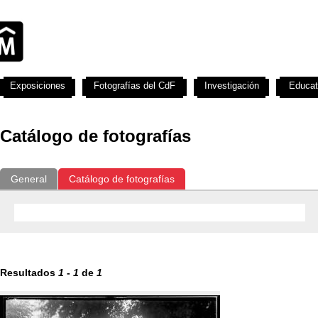
Exposiciones
Fotografías del CdF
Investigación
Educat
Catálogo de fotografías
General
Catálogo de fotografías
Resultados
1
-
1
de
1