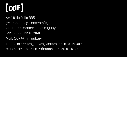
Av. 18 de Julio 885
(entre Andes y Convención)
CP 11100. Montevideo. Uruguay
Tel: [598 2] 1950 7960
Mail:
CdF@imm.gub.uy
Lunes, miércoles, jueves, viernes: de 10 a 19.30 h.
Martes: de 10 a 21 h. Sábados de 9.30 a 14.30 h.