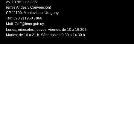
Av. 18 de Julio 885
(entre Andes y Convención)
CP 11100. Montevideo. Uruguay
Tel: [598 2] 1950 7960
Mail:
CdF@imm.gub.uy
Lunes, miércoles, jueves, viernes: de 10 a 19.30 h.
Martes: de 10 a 21 h. Sábados de 9.30 a 14.30 h.