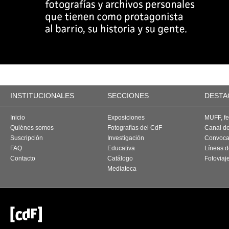
INSTITUCIONALES
SECCIONES
DESTA
Inicio
Exposiciones
MUFF, fes
Quiénes somos
Fotografías del CdF
Canal d
Suscripción
Investigación
Convoca
FAQ
Educativa
Líneas d
Contacto
Catálogo
Fotoviaj
Mediateca