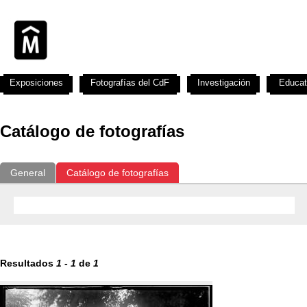
Exposiciones
Fotografías del CdF
Investigación
Educat
Catálogo de fotografías
General
Catálogo de fotografías
Resultados
1
-
1
de
1