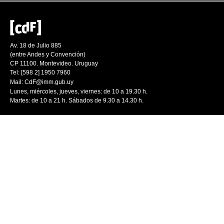
Av. 18 de Julio 885
(entre Andes y Convención)
CP 11100. Montevideo. Uruguay
Tel: [598 2] 1950 7960
Mail:
CdF@imm.gub.uy
Lunes, miércoles, jueves, viernes: de 10 a 19.30 h.
Martes: de 10 a 21 h. Sábados de 9.30 a 14.30 h.