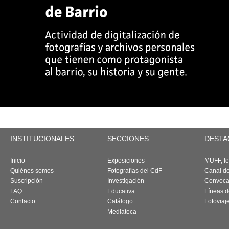
INSTITUCIONALES
SECCIONES
DESTA
Inicio
Exposiciones
MUFF, fes
Quiénes somos
Fotografías del CdF
Canal d
Suscripción
Investigación
Convoca
FAQ
Educativa
Líneas d
Contacto
Catálogo
Fotoviaj
Mediateca