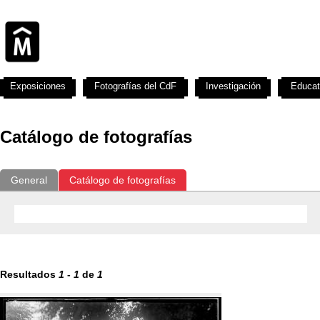
Exposiciones
Fotografías del CdF
Investigación
Educat
Catálogo de fotografías
General
Catálogo de fotografías
Resultados
1
-
1
de
1