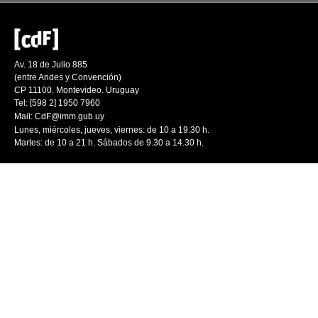
Av. 18 de Julio 885
(entre Andes y Convención)
CP 11100. Montevideo. Uruguay
Tel: [598 2] 1950 7960
Mail:
CdF@imm.gub.uy
Lunes, miércoles, jueves, viernes: de 10 a 19.30 h.
Martes: de 10 a 21 h. Sábados de 9.30 a 14.30 h.