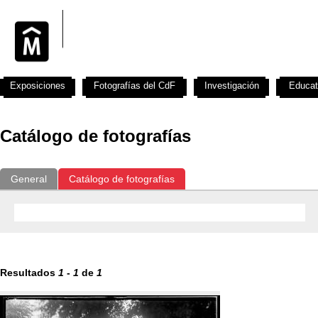
Exposiciones
Fotografías del CdF
Investigación
Educat
Catálogo de fotografías
General
Catálogo de fotografías
Resultados
1
-
1
de
1