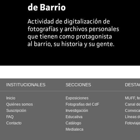
INSTITUCIONALES
SECCIONES
DESTA
Inicio
Exposiciones
MUFF, fes
Quiénes somos
Fotografías del CdF
Canal d
Suscripción
Investigación
Convoca
FAQ
Educativa
Líneas d
Contacto
Catálogo
Fotoviaj
Mediateca