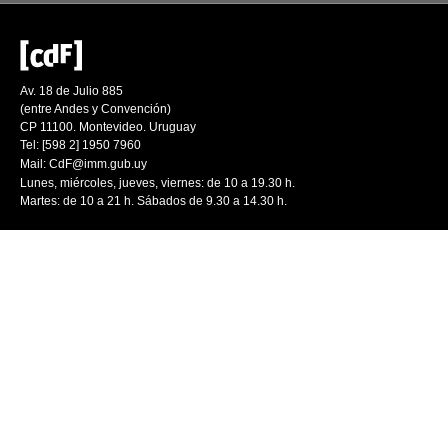
Av. 18 de Julio 885
(entre Andes y Convención)
CP 11100. Montevideo. Uruguay
Tel: [598 2] 1950 7960
Mail:
CdF@imm.gub.uy
Lunes, miércoles, jueves, viernes: de 10 a 19.30 h.
Martes: de 10 a 21 h. Sábados de 9.30 a 14.30 h.