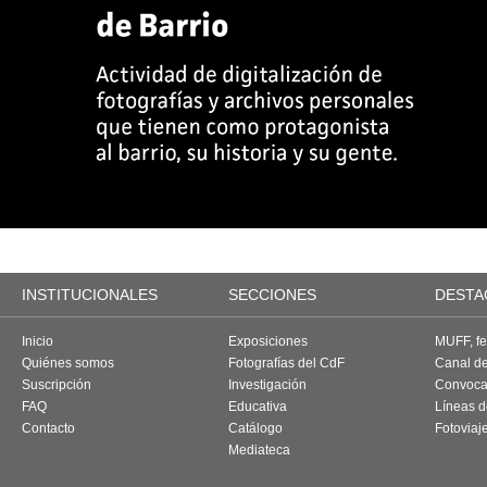
INSTITUCIONALES
SECCIONES
DESTA
Inicio
Exposiciones
MUFF, fes
Quiénes somos
Fotografías del CdF
Canal d
Suscripción
Investigación
Convoca
FAQ
Educativa
Líneas d
Contacto
Catálogo
Fotoviaj
Mediateca