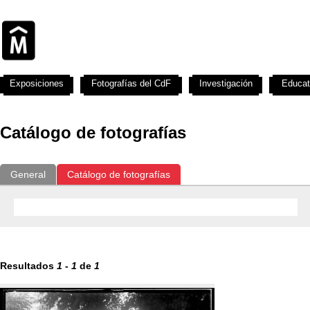
Exposiciones
Fotografías del CdF
Investigación
Educat
Catálogo de fotografías
General
Catálogo de fotografías
Resultados
1
-
1
de
1