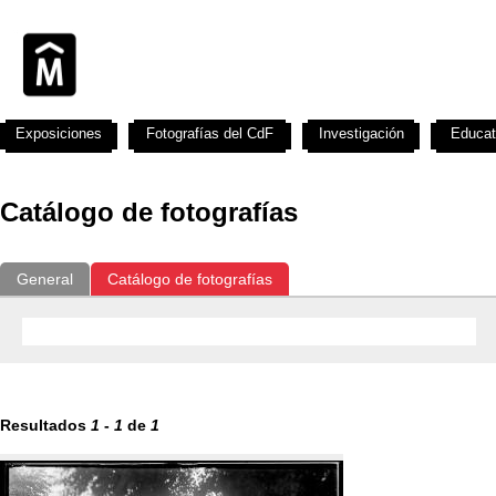
Exposiciones
Fotografías del CdF
Investigación
Educat
Catálogo de fotografías
General
Catálogo de fotografías
Resultados
1
-
1
de
1