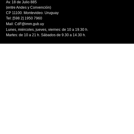
Av. 18 de Julio 885
(entre Andes y Convención)
CP 11100. Montevideo. Uruguay
Tel: [598 2] 1950 7960
Mail:
CdF@imm.gub.uy
Lunes, miércoles, jueves, viernes: de 10 a 19.30 h.
Martes: de 10 a 21 h. Sábados de 9.30 a 14.30 h.