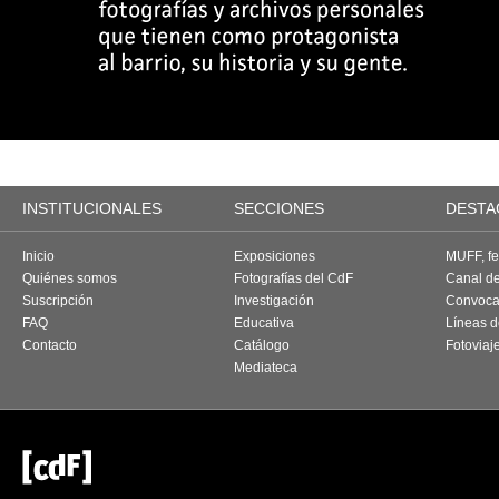
INSTITUCIONALES
SECCIONES
DESTA
Inicio
Exposiciones
MUFF, fes
Quiénes somos
Fotografías del CdF
Canal d
Suscripción
Investigación
Convoca
FAQ
Educativa
Líneas d
Contacto
Catálogo
Fotoviaj
Mediateca